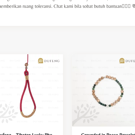
erikan ruang toleransi. Chat kami bila sobat butuh bantuan🙇🏻‍♀️ 