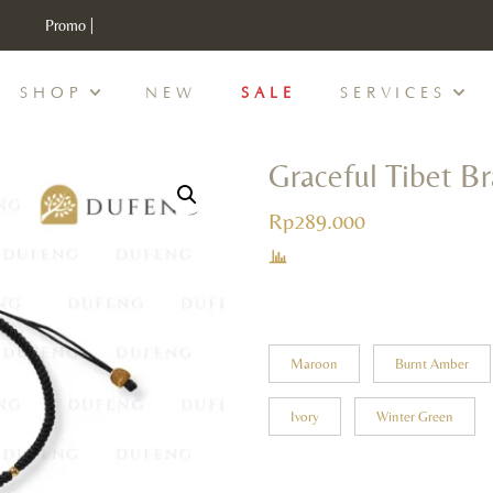
Promo |
Discount Min IDR 500K Purchase , CODE : DUFENG20
SHOP
NEW
SALE
SERVICES
Graceful Tibet Br
Rp
289.000
Maroon
Burnt Amber
Ivory
Winter Green