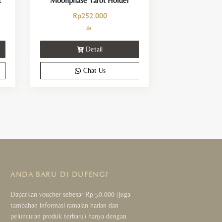
t
Moonphase Tarot Holder
Rp
252.000
Detail
Chat Us
ANDA BARU DI DUFENG?
Dapatkan voucher sebesar Rp 50.000 (juga
tambahan informasi ramalan harian dan
peluncuran produk terbaru) hanya dengan