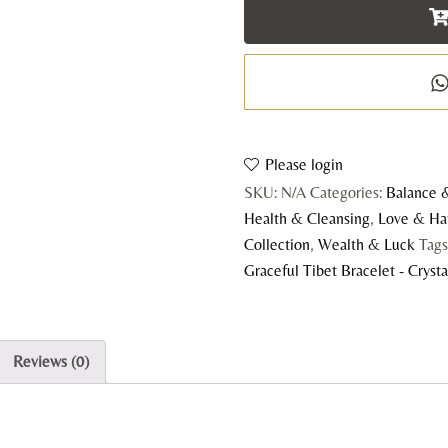
-
C
P
q
Please login
SKU:
N/A
Categories:
Balance 
Health & Cleansing
,
Love & Ha
Collection
,
Wealth & Luck
Tag
Graceful Tibet Bracelet - Crysta
Reviews (0)