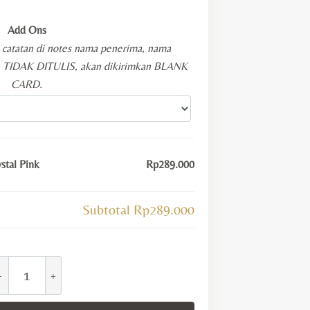
Add Ons
i catatan di notes nama penerima, nama
KA TIDAK DITULIS, akan dikirimkan BLANK
CARD.
ystal Pink
Rp289.000
Subtotal
Rp289.000
raceful
ibet
racelet