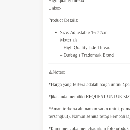
High quality thread
Unisex
Product Details:
Size: Adjustable 16-22cm
Materials:
– High Quality Jade Thread
– Dufeng’s Trademark Brand
⚠️Notes:
*Harga yang tertera adalah harga untuk 1pc
*Jika anda memiliki REQUEST UNTUK SIZE 
*Aman terkena air, namun saran untuk pema
tersangkut). Namun semua tetap kembali la
*Kami mencoba menghadirkan foto produk d