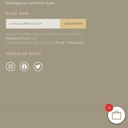
berlangganan newsletter kami.
Email Anda
LANGGANAN
Dengan mendaftar, kamu menyetujui persyaratan dalam
Kebijakan Privasi
kami.
Formulir dilindungi oleh reCaptcha.
Privasi
-
Persyaratan
TEMUKAN KAMI
0