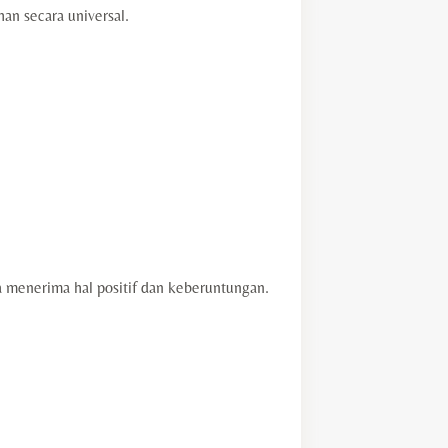
an secara universal.
ma menerima hal positif dan keberuntungan.