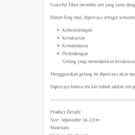
Graceful Tibet memiliki arti yang sama den
Dalam feng shui, dipercaya sebagai kekuatan
Keberuntungan
Kesuksesan
Kemakmuran
Perlindungan
Gelang yang menunjukkan kesuksesa
Menggunakan gelang ini dipercaya akan me
Dipercaya bahwa sisi kiri tubuh adalah sisi
—————————————————
Product Details:
Size: Adjustable 16-22cm
Materials: