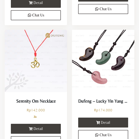
Detail
Chat Us
Chat Us
Serenity Om Necklace
Dufeng – Lucky Yin Yang Fish Crystal Necklace
Rp
142.000
Rp
174.000
Detail
Detail
Chat Us