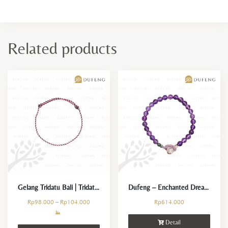
Related products
Gelang Tridatu Bali | Tridatu String
Dufeng – Enchanted Dream Amethyst Bracelet
Rp
98.000
–
Rp
104.000
Rp
614.000
Detail