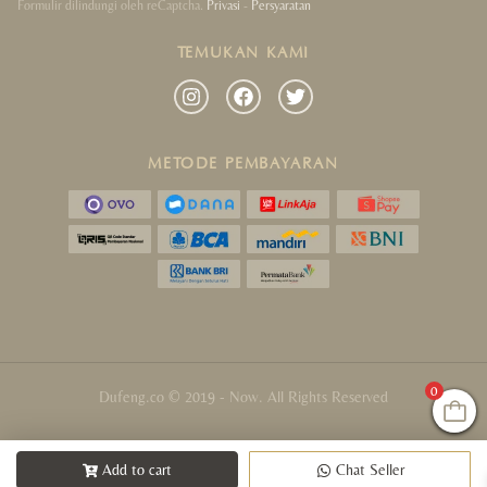
Formulir dilindungi oleh reCaptcha.
Privasi
-
Persyaratan
TEMUKAN KAMI
METODE PEMBAYARAN
0
Dufeng.co © 2019 - Now. All Rights Reserved
Add to cart
Chat Seller