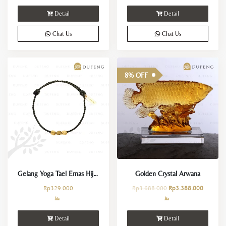
Detail
Detail
Chat Us
Chat Us
8% OFF
Gelang Yoga Tael Emas Hijau Keberuntungan dan Kemakmuran
Golden Crystal Arwana
Rp
329.000
Rp
3.688.000
Rp
3.388.000
Detail
Detail