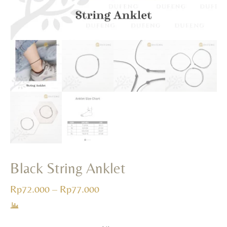
+
ADD
Black String Anklet
Rp
72.000
–
Rp
77.000