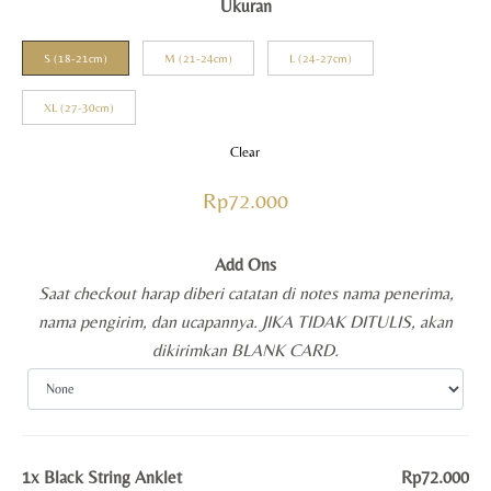
Ukuran
S (18-21cm)
M (21-24cm)
L (24-27cm)
XL (27-30cm)
Clear
Rp
72.000
Add Ons
Saat checkout harap diberi catatan di notes nama penerima,
nama pengirim, dan ucapannya. JIKA TIDAK DITULIS, akan
dikirimkan BLANK CARD.
1x
Black String Anklet
Rp72.000