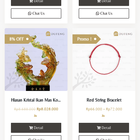
Detail
Detail
Chat Us
Chat Us
8% OFF
Promo !
Hiasan Kristal Ikan Mas Koki Keberuntungan
Red String Bracelet
Rp
8.688.000
Rp
8.028.000
Rp
66.000
–
Rp
72.000
Detail
Detail