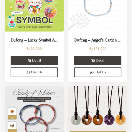
Crystals Collection
Decor Collection
Tibet Collection
Dufeng – Lucky Symbol Acrylic Keychain
Dufeng – Angel’s Garden Aquamarine Crystal Bracelet
Rp
99.000
Rp
376.000
Strings Collection
Detail
Detail
Lucky Coins Collection
Chat Us
Chat Us
Sale