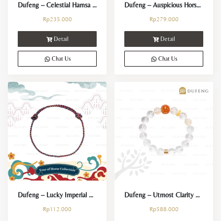
Dufeng – Celestial Hamsa Crystal Plate
Dufeng – Auspicious Horse Braid Bracelet | CNY Collection
Rp
235.000
Rp
279.000
Detail
Detail
Chat Us
Chat Us
Dufeng – Lucky Imperial Horse String | CNY Collection
Dufeng – Utmost Clarity Clear Quartz Crystal Bracelet
Rp
112.000
Rp
588.000