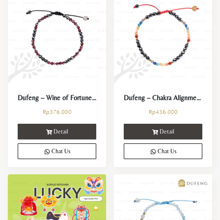
Wealth & Luck
Love & Happiness
Protection & Support
Health & Cleansing
Balance & Focus
Dufeng – Wine of Fortune Garnet Crystal Bracelet
Dufeng – Chakra Alignment Crystal Bracelet
Rp
376.000
Rp
436.000
Gift
Detail
Detail
For Her
Chat Us
Chat Us
For Him
For Couple
For Kids