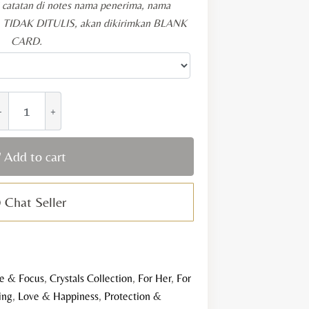
i catatan di notes nama penerima, nama
KA TIDAK DITULIS, akan dikirimkan BLANK
CARD.
ufeng
hakra
lignment
Add to cart
rystal
racelet
Chat Seller
uantity
e & Focus
,
Crystals Collection
,
For Her
,
For
ing
,
Love & Happiness
,
Protection &