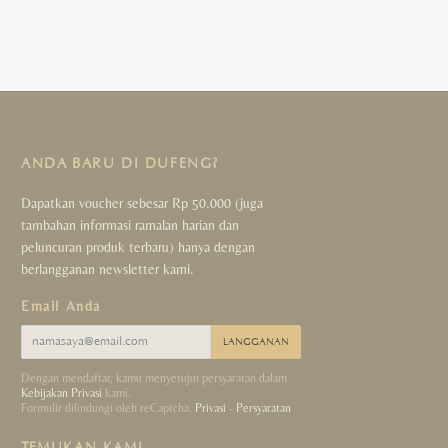
ANDA BARU DI DUFENG?
Dapatkan voucher sebesar Rp 50.000 (juga
tambahan informasi ramalan harian dan
peluncuran produk terbaru) hanya dengan
berlangganan newsletter kami.
Email Anda
LANGGANAN
Dengan mendaftar, kamu menyetujui persyaratan dalam
Kebijakan Privasi
kami.
Formulir dilindungi oleh reCaptcha.
Privasi
-
Persyaratan