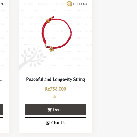
 Dua Ikan dan Ingot Keberuntungan
Peaceful and Longevity String
Rp
758.000
Detail
Chat Us