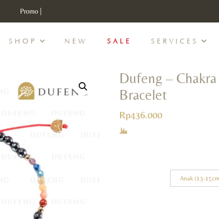
Promo |
Discount Min IDR 500K Purchase , CODE : DUFENG20
SHOP
NEW
SALE
SERVICES
Dufeng – Chakra 
Bracelet
Rp
436.000
Anak (13-15cm