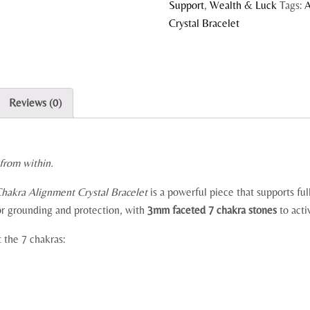
Support
,
Wealth & Luck
Tags:
A
Crystal Bracelet
Reviews (0)
from within.
hakra Alignment Crystal Bracelet
is a powerful piece that supports fu
r grounding and protection, with
3mm faceted 7 chakra stones
to acti
t the 7 chakras: