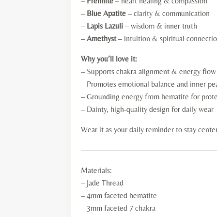
–
Prehnite
– heart healing & compassion
–
Blue Apatite
– clarity & communication
–
Lapis Lazuli
– wisdom & inner truth
–
Amethyst
– intuition & spiritual connecti
Why you’ll love it:
– Supports chakra alignment & energy flow
– Promotes emotional balance and inner pe
– Grounding energy from hematite for prot
– Dainty, high-quality design for daily wear
Wear it as your daily reminder to stay cente
—————————————————
Materials:
– Jade Thread
– 4mm faceted hematite
– 3mm faceted 7 chakra