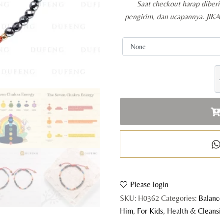
Saat checkout harap diber
pengirim, dan ucapannya. JI
D
-
C
A
C
B
q
Please login
SKU:
H0362
Categories:
Balanc
Him
,
For Kids
,
Health & Cleans