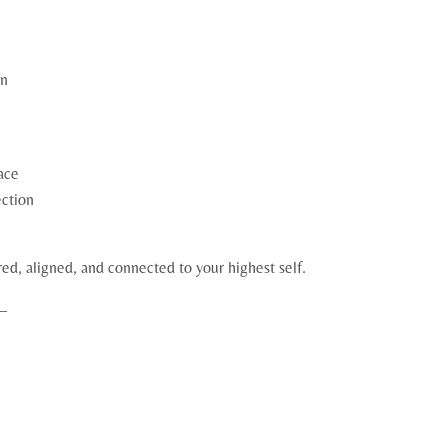
on
ace
ection
red, aligned, and connected to your highest self.
—