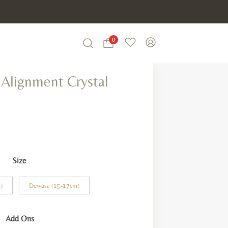
0
Wishlist
My Account
Search
Alignment Crystal
Size
)
Dewasa (15-17cm)
Add Ons