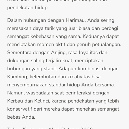
pendekatan hidup.
Dalam hubungan dengan Harimau, Anda sering
merasakan daya tarik yang luar biasa dan berbagi
semangat kebebasan yang sama. Keduanya dapat
menciptakan momen aktif dan penuh petualangan.
Sementara dengan Anjing, rasa loyalitas dan
dukungan saling terjalin kuat, menciptakan
hubungan yang stabil. Adapun kombinasi dengan
Kambing, kelembutan dan kreativitas bisa
menyempurnakan standar hidup Anda bersama.
Namun, waspadalah saat berinteraksi dengan
Kerbau dan Kelinci, karena pendekatan yang lebih
konservatif dari mereka dapat menekan semangat
bebas Anda.