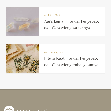
AURA LEMAH
Aura Lemah: Tanda, Penyebab,
dan Cara Menguatkannya
INTUISI KUAT
Intuisi Kuat: Tanda, Penyebab,
dan Cara Mengembangkannya