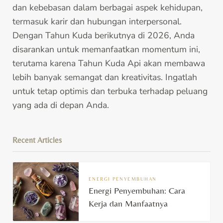
dan kebebasan dalam berbagai aspek kehidupan,
termasuk karir dan hubungan interpersonal.
Dengan Tahun Kuda berikutnya di 2026, Anda
disarankan untuk memanfaatkan momentum ini,
terutama karena Tahun Kuda Api akan membawa
lebih banyak semangat dan kreativitas. Ingatlah
untuk tetap optimis dan terbuka terhadap peluang
yang ada di depan Anda.
Recent Articles
ENERGI PENYEMBUHAN
Energi Penyembuhan: Cara
Kerja dan Manfaatnya