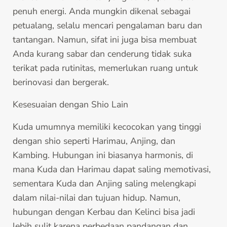
penuh energi. Anda mungkin dikenal sebagai
petualang, selalu mencari pengalaman baru dan
tantangan. Namun, sifat ini juga bisa membuat
Anda kurang sabar dan cenderung tidak suka
terikat pada rutinitas, memerlukan ruang untuk
berinovasi dan bergerak.
Kesesuaian dengan Shio Lain
Kuda umumnya memiliki kecocokan yang tinggi
dengan shio seperti Harimau, Anjing, dan
Kambing. Hubungan ini biasanya harmonis, di
mana Kuda dan Harimau dapat saling memotivasi,
sementara Kuda dan Anjing saling melengkapi
dalam nilai-nilai dan tujuan hidup. Namun,
hubungan dengan Kerbau dan Kelinci bisa jadi
lebih sulit karena perbedaan pandangan dan