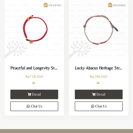
Peaceful and Longevity String
Lucky Abacus Heritage String
Rp
758.000
Rp
296.000
Detail
Detail
Chat Us
Chat Us