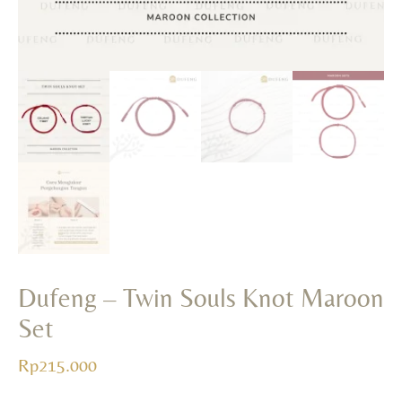
Rp
174.000
+
ADD
Dufeng – Twin Souls Knot Maroon
Set
Rp
215.000