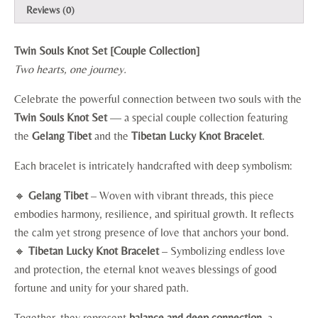
Reviews (0)
Twin Souls Knot Set [Couple Collection]
Two hearts, one journey.
Celebrate the powerful connection between two souls with the
Twin Souls Knot Set
— a special couple collection featuring
the
Gelang Tibet
and the
Tibetan Lucky Knot Bracelet
.
Each bracelet is intricately handcrafted with deep symbolism:
🔸
Gelang Tibet
– Woven with vibrant threads, this piece
embodies harmony, resilience, and spiritual growth. It reflects
the calm yet strong presence of love that anchors your bond.
🔸
Tibetan Lucky Knot Bracelet
– Symbolizing endless love
and protection, the eternal knot weaves blessings of good
fortune and unity for your shared path.
Together, they represent
balance and deep connection
, a