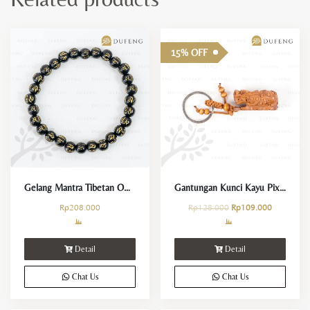
15% OFF
Gelang Mantra Tibetan Om Mani Padme Hum
Gantungan Kunci Kayu Pixiu dan 3 Koin Keberuntungan
Rp
208.000
Rp
128.000
Rp
109.000
Detail
Detail
Chat Us
Chat Us