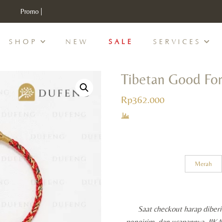
Promo |
Discount Min IDR 500K Purchase , CODE : DUFENG20
SHOP
NEW
SALE
SERVICES
Tibetan Good Fo
Rp
362.000
Merah
Saat checkout harap diber
pengirim, dan ucapannya. JI