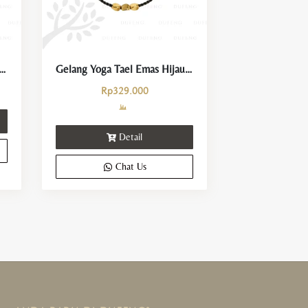
orasi Guci Simbol Kekayaan dan Kemakmuran
Gelang Yoga Tael Emas Hijau Keberuntungan dan Kemakmuran
Rp
329.000
Detail
Chat Us