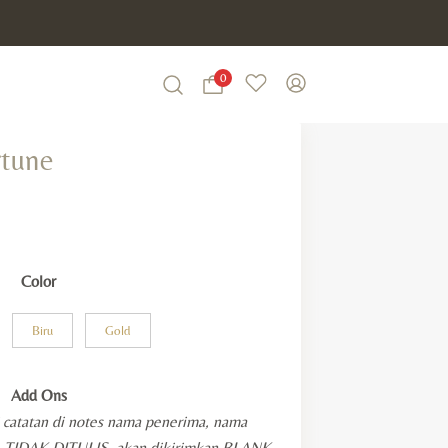
0
Wishlist
My Account
Search
rtune
Color
Biru
Gold
Add Ons
i catatan di notes nama penerima, nama
KA TIDAK DITULIS, akan dikirimkan BLANK