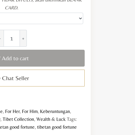
CARD.
ibetan
ood
ortune
uantity
Add to cart
Chat Seller
le
,
For Her
,
For Him
,
Keberuntungan
,
w
,
Tibet Collection
,
Wealth & Luck
Tags:
betan good fortune
,
tibetan good fortune