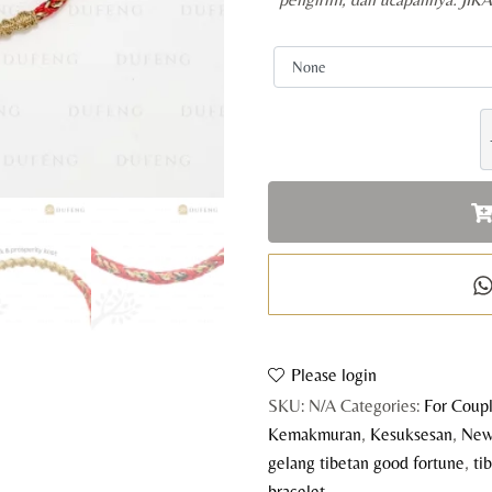
T
G
F
q
Please login
SKU:
N/A
Categories:
For Coup
Kemakmuran
,
Kesuksesan
,
Ne
gelang tibetan good fortune
,
ti
bracelet