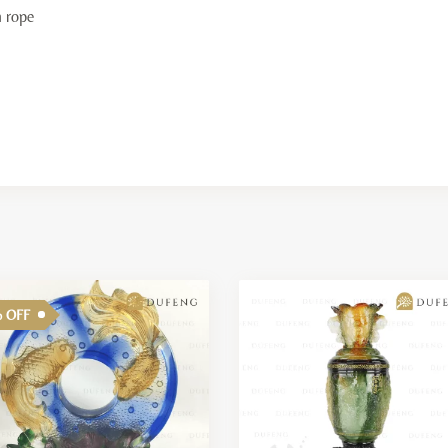
n rope
 OFF