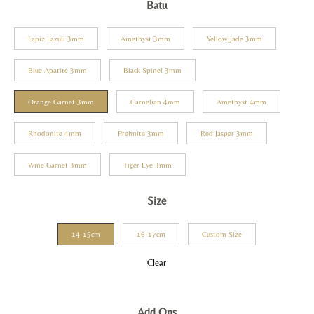
Batu
Lapiz Lazuli 3mm
Amethyst 3mm
Yellow Jade 3mm
Blue Apatite 3mm
Black Spinel 3mm
Orange Garnet 3mm
Carnelian 4mm
Amethyst 4mm
Rhodonite 4mm
Prehnite 3mm
Red Jasper 3mm
Wine Garnet 3mm
Tiger Eye 3mm
Size
14-15cm
16-17cm
Custom Size
Clear
Add Ons