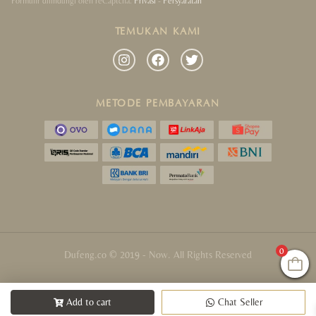
Formulir dilindungi oleh reCaptcha.
Privasi
-
Persyaratan
TEMUKAN KAMI
METODE PEMBAYARAN
0
Dufeng.co © 2019 - Now. All Rights Reserved
Add to cart
Chat Seller