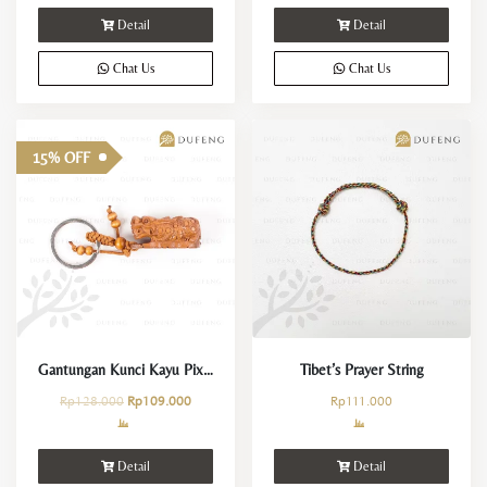
Detail
Detail
Chat Us
Chat Us
15% OFF
Gantungan Kunci Kayu Pixiu dan 3 Koin Keberuntungan
Tibet’s Prayer String
Rp
128.000
Rp
109.000
Rp
111.000
Detail
Detail