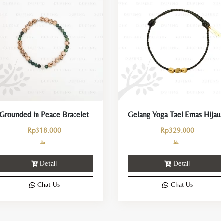
Grounded in Peace Bracelet
Gelan
Rp
318.000
Rp
329.000
Detail
Detail
Chat Us
Chat Us