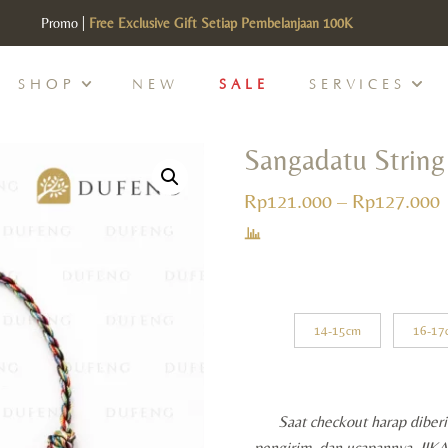
Promo |
SHOP
NEW
SALE
SERVICES
Sangadatu String
P
Rp
121.000
–
Rp
127.000
r
14-15cm
16-17
Saat checkout harap diber
pengirim, dan ucapannya. JI