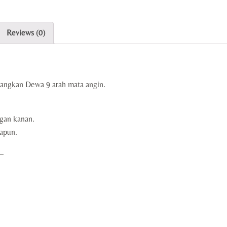
Reviews (0)
bangkan Dewa 9 arah mata angin.
ngan kanan.
apun.
—