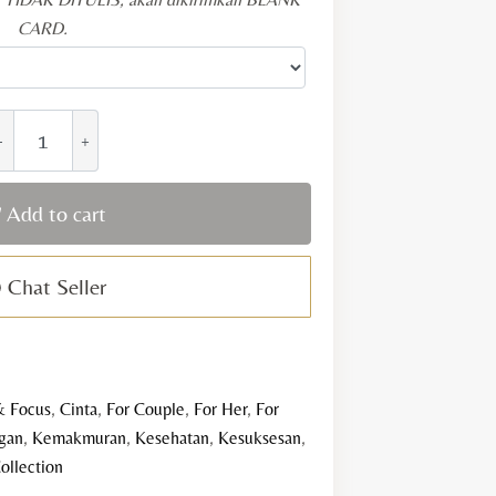
CARD.
angadatu
tring
uantity
Add to cart
Chat Seller
& Focus
,
Cinta
,
For Couple
,
For Her
,
For
gan
,
Kemakmuran
,
Kesehatan
,
Kesuksesan
,
ollection