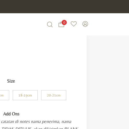
0
Wishlist
My Account
Search
rice
ange:
Rp121.000
Size
through
Rp127.000
cm
18-19cm
20-21cm
Add Ons
i catatan di notes nama penerima, nama
KA TIDAK DITULIS, akan dikirimkan BLANK