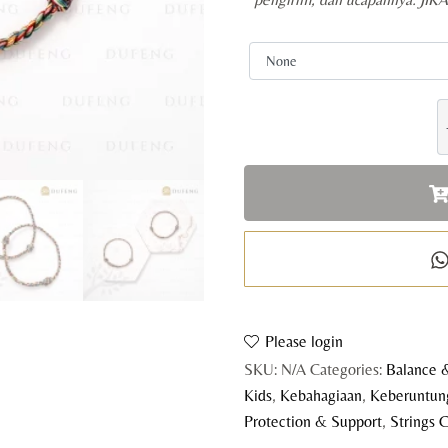
S
S
q
Please login
SKU:
N/A
Categories:
Balance 
Kids
,
Kebahagiaan
,
Keberuntun
Protection & Support
,
Strings C