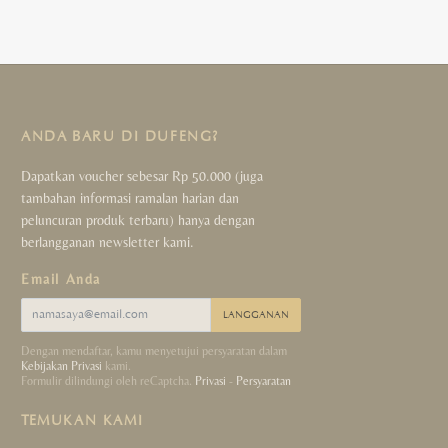
ANDA BARU DI DUFENG?
Dapatkan voucher sebesar Rp 50.000 (juga
tambahan informasi ramalan harian dan
peluncuran produk terbaru) hanya dengan
berlangganan newsletter kami.
Email Anda
LANGGANAN
Dengan mendaftar, kamu menyetujui persyaratan dalam
Kebijakan Privasi
kami.
Formulir dilindungi oleh reCaptcha.
Privasi
-
Persyaratan
TEMUKAN KAMI