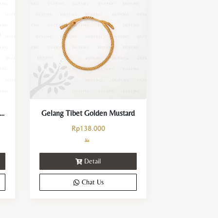
g Yoga Tael Emas Hijau Keberuntungan dan Kemakmuran
Gelang Tibet Golden Mustard
Rp
138.000
Detail
Chat Us