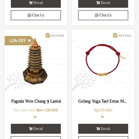
Detail
Detail
Chat Us
Chat Us
12% OFF
Pagoda Wen Chang 9 Lantai
Gelang Yoga Tael Emas Merah Keberuntungan dan Kemakmuran
Rp
4.688.000
Rp
4.128.000
Rp
329.000
Detail
Detail