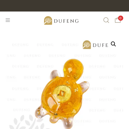
Discount Min IDR 500K Purchase , CODE : DUFENG20
0
Search