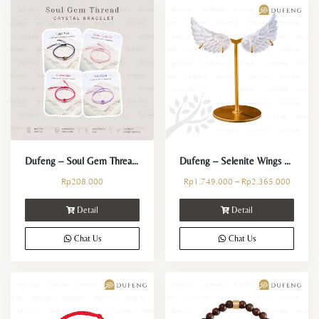
Dufeng – Soul Gem Thread Crystal Bracelet
Dufeng – Selenite Wings Sculpture Crystal Stand Decoration
Rp
208.000
Rp
1.749.000
–
Rp
2.365.000
Detail
Detail
Chat Us
Chat Us