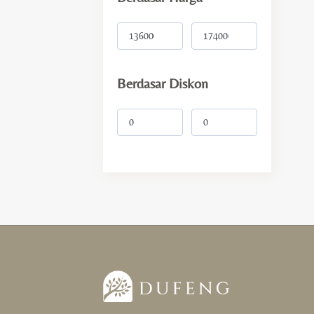
Intensi
Wealth & Luck
Berdasar Diskon
Love & Happiness
Protection & Support
Health & Cleansing
Balance & Focus
Gift
For Her
For Him