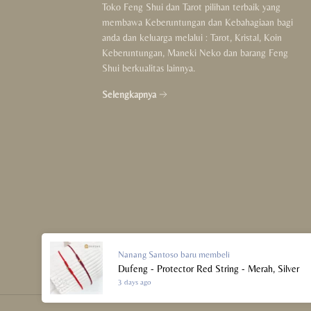
Toko Feng Shui dan Tarot pilihan terbaik yang
For Couple
membawa Keberuntungan dan Kebahagiaan bagi
anda dan keluarga melalui : Tarot, Kristal, Koin
For Kids
Keberuntungan, Maneki Neko dan barang Feng
Shui berkualitas lainnya.
Crystals Collection
Selengkapnya
Decor Collection
Tibet Collection
Strings Collection
Lucky Coins Collection
Sale
Nanang Santoso
baru membeli
Dufeng - Protector Red String - Merah, Silver
3 days ago