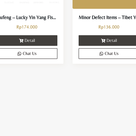
Dufeng – Lucky Yin Yang Fish Crystal Necklace
Rp
174.000
Rp
136.000
Detail
Detail
Chat Us
Chat Us