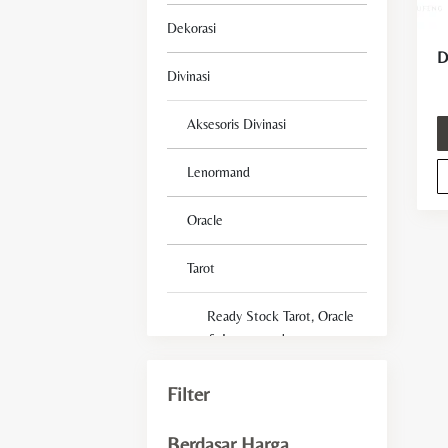
Dekorasi
Divinasi
Aksesoris Divinasi
Lenormand
Oracle
Tarot
Ready Stock Tarot, Oracle
& Lenormand
Tarot Deck For Beginner
Filter
Fengshui
Berdasar Harga