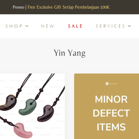
Promo |
Free Exclusive Gift Setiap Pembelanjaan 100K
SHOP
NEW
SALE
SERVICES
Yin Yang