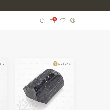
0
Wishlist
My Account
Search