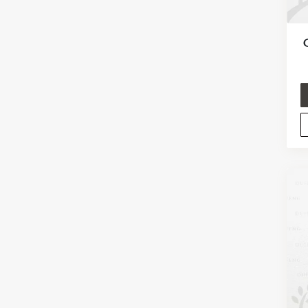
For Couple
G
For Kids
Crystals Collection
Decor Collection
Tibet Collection
Strings Collection
Lucky Coins Collection
Sale