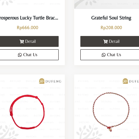
Prosperous Lucky Turtle Bracelet
Grateful Soul String
Rp
666.000
Rp
208.000
Detail
Detail
Chat Us
Chat Us