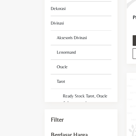
Dekorasi
Divinasi
Aksesoris Divinasi
Lenormand
Oracle
Tarot
Ready Stock Tarot, Oracle
& Lenormand
Tarot Deck For Beginner
Filter
Fengshui
Berdasar Harga