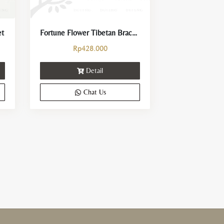
et
Fortune Flower Tibetan Bracelet
Rp
428.000
Detail
Chat Us