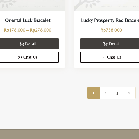
Oriental Luck Bracelet
Lucky Prosperity Red Bracel
Rp
178.000
–
Rp
278.000
Rp
758.000
Detail
Detail
Chat Us
Chat Us
1
2
3
»