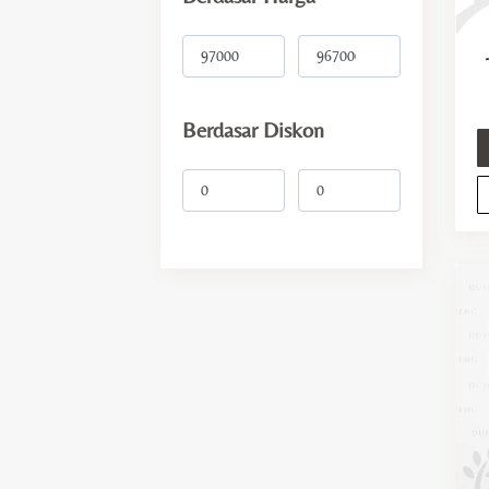
Intensi
Wealth & Luck
Berdasar Diskon
Love & Happiness
Protection & Support
Health & Cleansing
Balance & Focus
Gift
For Her
For Him