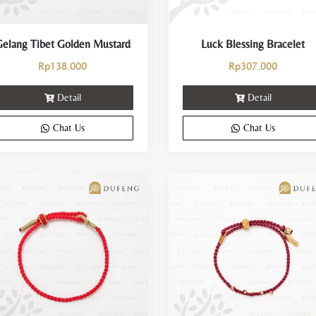
elang Tibet Golden Mustard
Luck Blessing Bracelet
Rp
138.000
Rp
307.000
Detail
Detail
Chat Us
Chat Us