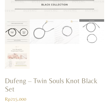
Rp
614.000
+
ADD
Dufeng – Twin Souls Knot Black
Set
Rp
215.000