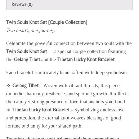
Reviews (0)
Twin Souls Knot Set [Couple Collection]
Two hearts, one journey.
Celebrate the powerful connection between two souls with the
Twin Souls Knot Set
— a special couple collection featuring
the
Gelang Tibet
and the
Tibetan Lucky Knot Bracelet
.
Each bracelet is intricately handcrafted with deep symbolism:
🔸
Gelang Tibet
– Woven with vibrant threads, this piece
embodies harmony, resilience, and spiritual growth. It reflects
the calm yet strong presence of love that anchors your bond.
🔸
Tibetan Lucky Knot Bracelet
– Symbolizing endless love
and protection, the eternal knot weaves blessings of good
fortune and unity for your shared path.
Together, they represent
balance and deep connection
, a