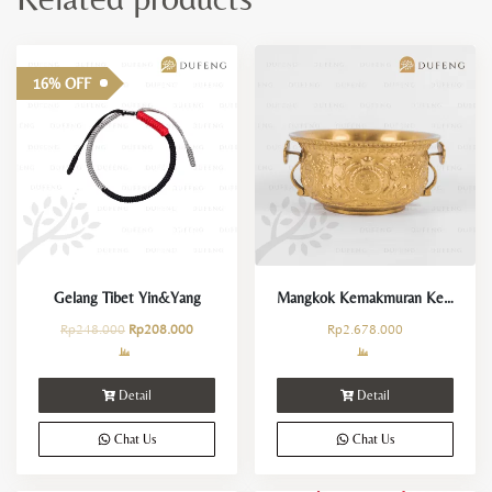
16% OFF
Gelang Tibet Yin&Yang
Mangkok Kemakmuran Keberuntungan
Rp
248.000
Rp
208.000
Rp
2.678.000
Detail
Detail
Chat Us
Chat Us