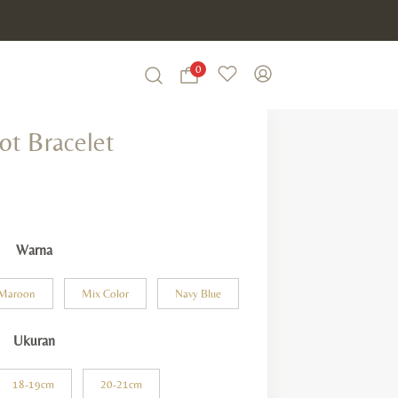
0
Wishlist
My Account
Search
ot Bracelet
Warna
Maroon
Mix Color
Navy Blue
Ukuran
18-19cm
20-21cm