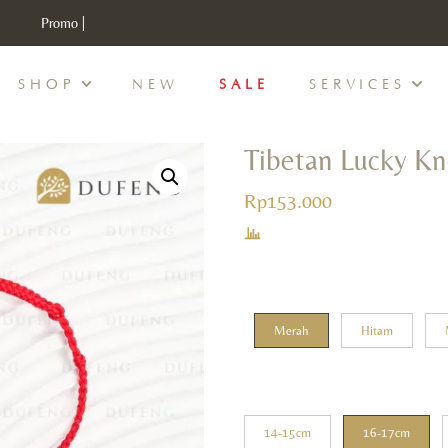
Discount Min IDR 500K Purchase , CODE : DUFENG20
Promo |
SHOP
NEW
SALE
SERVICES
Tibetan Lucky Kn
Rp
153.000
Merah
Hitam
14-15cm
16-17cm