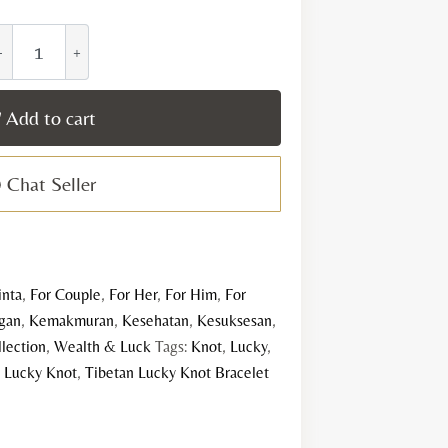
ibetan
ucky
not
racelet
Add to cart
uantity
Chat Seller
inta
,
For Couple
,
For Her
,
For Him
,
For
gan
,
Kemakmuran
,
Kesehatan
,
Kesuksesan
,
llection
,
Wealth & Luck
Tags:
Knot
,
Lucky
,
n Lucky Knot
,
Tibetan Lucky Knot Bracelet