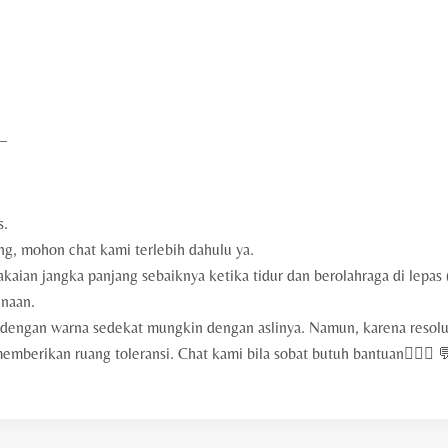
—
s.
ng, mohon chat kami terlebih dahulu ya.
aian jangka panjang sebaiknya ketika tidur dan berolahraga di lepas
naan.
engan warna sedekat mungkin dengan aslinya. Namun, karena resolus
erikan ruang toleransi. Chat kami bila sobat butuh bantuan🙇🏻‍♀️ 