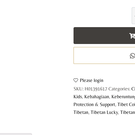
T
L
K
B
q
Please login
SKU:
H01391617
Categories:
C
Kids
,
Kebahagiaan
,
Keberuntun
Protection & Support
,
Tibet Co
Tibetan
,
Tibetan Lucky
,
Tibeta