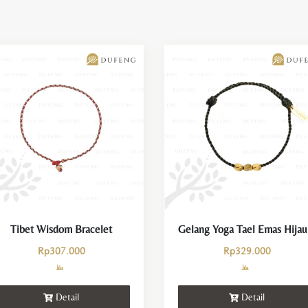
Tibet Wisdom Bracelet
Gelan
Rp
307.000
Rp
329.000
Detail
Detail