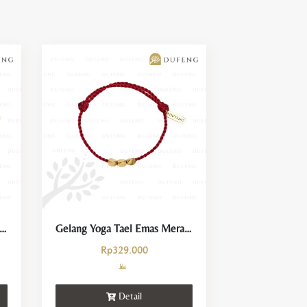
g Yoga Tael Emas Hijau Keberuntungan dan Kemakmuran
Gelang Yoga Tael Emas Merah Keberuntungan dan Kemakmuran
Rp
329.000
Detail