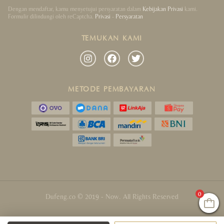
Dengan mendaftar, kamu menyetujui persyaratan dalam
Kebijakan Privasi
kami.
Formulir dilindungi oleh reCaptcha.
Privasi
-
Persyaratan
TEMUKAN KAMI
METODE PEMBAYARAN
0
Dufeng.co © 2019 - Now. All Rights Reserved