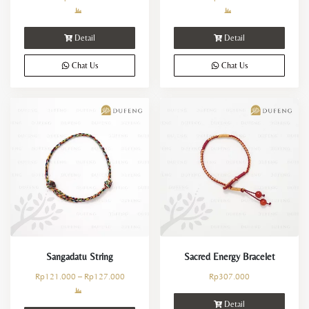
Detail
Detail
Chat Us
Chat Us
Sangadatu String
Sacred Energy Bracelet
Rp
121.000
–
Rp
127.000
Rp
307.000
Detail