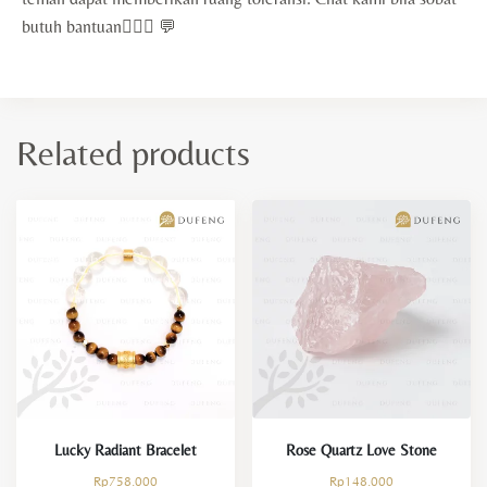
butuh bantuan🙇🏻‍♀️ 💬
Related products
Lucky Radiant Bracelet
Rose Quartz Love Stone
Rp
758.000
Rp
148.000