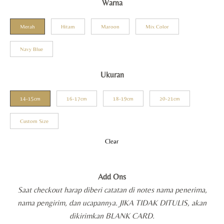
Warna
Merah
Hitam
Maroon
Mix Color
Navy Blue
Ukuran
14-15cm
16-17cm
18-19cm
20-21cm
Custom Size
Clear
Add Ons
Saat checkout harap diberi catatan di notes nama penerima,
nama pengirim, dan ucapannya. JIKA TIDAK DITULIS, akan
dikirimkan BLANK CARD.