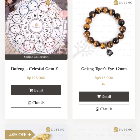
Dufeng – Celestial Gem Zodiac String
Gelang Tiger’s Eye 12mm
Rp
198.000
Rp
538.000
Detail
Detail
Chat Us
Chat Us
48% OFF