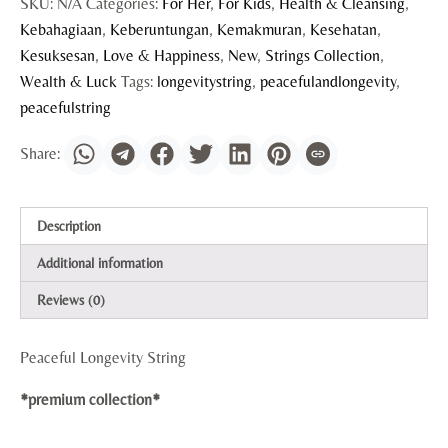
SKU:
N/A
Categories:
For Her
,
For Kids
,
Health & Cleansing
,
Kebahagiaan
,
Keberuntungan
,
Kemakmuran
,
Kesehatan
,
Kesuksesan
,
Love & Happiness
,
New
,
Strings Collection
,
Wealth & Luck
Tags:
longevitystring
,
peacefulandlongevity
,
peacefulstring
Description
Additional information
Reviews (0)
Peaceful Longevity String
*premium collection*