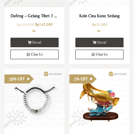
Dufeng – Gelang Tibet 7 Chakra
Koin Cina Kuno Sedang
Rp
228.000
Rp
142.000
Rp
33.000
Detail
Detail
Chat Us
Chat Us
39% OFF
1% OFF