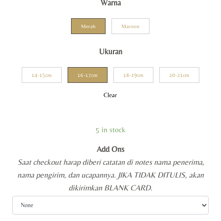
Warna
Merah
Maroon
Ukuran
14-15cm
16-17cm
18-19cm
20-21cm
Clear
5 in stock
Add Ons
Saat checkout harap diberi catatan di notes nama penerima,
nama pengirim, dan ucapannya. JIKA TIDAK DITULIS, akan
dikirimkan BLANK CARD.