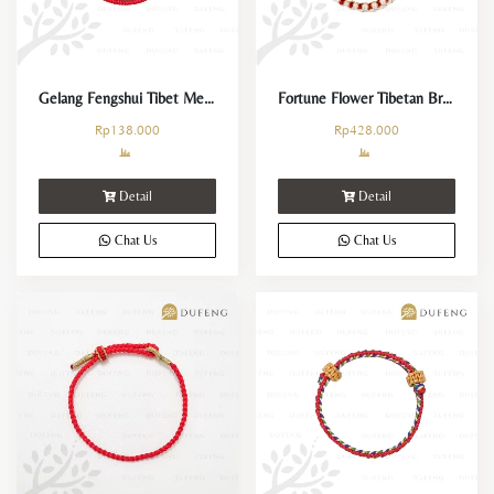
Gelang Fengshui Tibet Merah Keberuntungan dan Kemakmuran
Fortune Flower Tibetan Bracelet
Rp
138.000
Rp
428.000
Detail
Detail
Chat Us
Chat Us