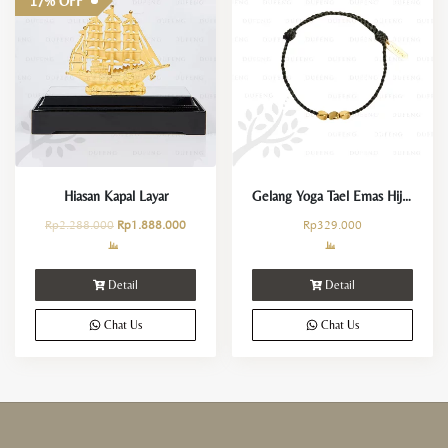
17% OFF
Hiasan Kapal Layar
Gelang Yoga Tael Emas Hijau Keberuntungan dan Kemakmuran
Rp
2.288.000
Rp
1.888.000
Rp
329.000
Detail
Detail
Chat Us
Chat Us