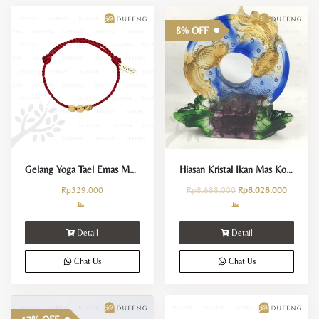
8% OFF
Gelang Yoga Tael Emas Merah Keberuntungan dan Kemakmuran
Hiasan Kristal Ikan Mas Koki Kemakmuran Melimpah
Rp
329.000
Rp
8.688.000
Rp
8.028.000
Detail
Detail
Chat Us
Chat Us