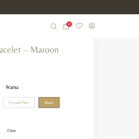
0
Wishlist
My Account
Search
racelet – Maroon
Warna
Crystal Pink
Black
Clear