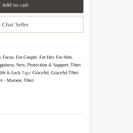
Add to cart
aroon
uantity
Chat Seller
& Focus
,
For Couple
,
For Her
,
For Him
,
ppiness
,
New
,
Protection & Support
,
Tibet
lth & Luck
Tags:
Graceful
,
Graceful Tibet
et - Maroon
,
Tibet