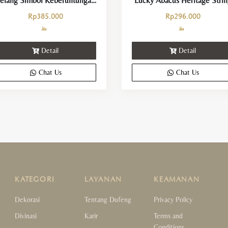
Gelang Simbol Keberuntungan dan Perlindungan
Lucky Abacus Heritage Strin
Rp
385.000
Rp
296.000
Detail
Detail
Chat Us
Chat Us
KATEGORI
LAYANAN
KEAMANAN
Dekorasi
Tentang Dufeng
Privacy Policy
Divinasi
Karir
Terms and
Conditions