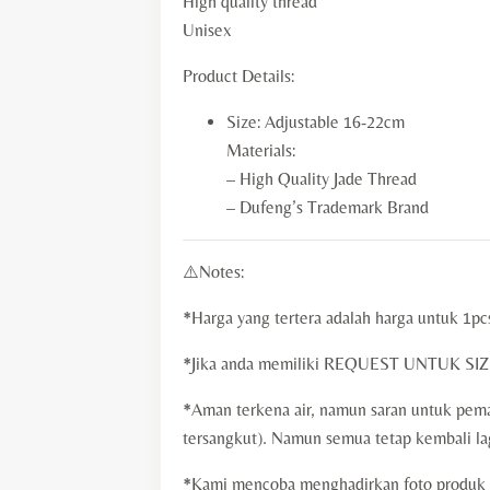
High quality thread
Unisex
Product Details:
Size: Adjustable 16-22cm
Materials:
– High Quality Jade Thread
– Dufeng’s Trademark Brand
⚠️Notes:
*Harga yang tertera adalah harga untuk 1pc
*Jika anda memiliki REQUEST UNTUK SIZE 
*Aman terkena air, namun saran untuk pema
tersangkut). Namun semua tetap kembali la
*Kami mencoba menghadirkan foto produk d