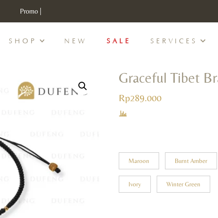
Promo |
Discount Min IDR 500K Purchase , CODE : DUFENG20
SHOP
NEW
SALE
SERVICES
Graceful Tibet B
Rp
289.000
Maroon
Burnt Amber
Ivory
Winter Green