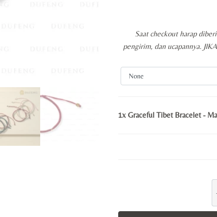
Saat checkout harap diber
pengirim, dan ucapannya. JI
1x
Graceful Tibet Bracelet - M
G
T
B