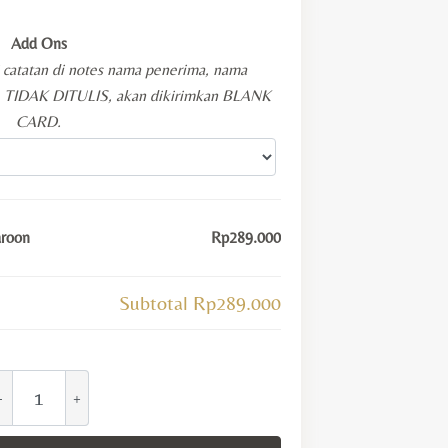
Add Ons
i catatan di notes nama penerima, nama
KA TIDAK DITULIS, akan dikirimkan BLANK
CARD.
aroon
Rp289.000
Subtotal
Rp289.000
raceful
ibet
racelet