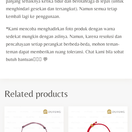
panjang sebaiknya ketika tidur dan berolahraga di lepas (untuk
menghindari gesekan dan tersangkut). Namun semua tetap
kembali lagi ke penggunaan.
*Kami mencoba menghadirkan foto produk dengan warna
sedekat mungkin dengan aslinya. Namun, karena resolusi dan
pencahayaan setiap perangkat berbeda-beda, mohon teman-
teman dapat memberikan ruang toleransi. Chat kami bila sobat
butuh bantuan🙇🏻‍♀️ 💬
Related products