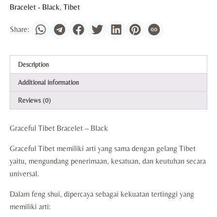
Bracelet - Black
,
Tibet
Description
Additional information
Reviews (0)
Graceful Tibet Bracelet – Black
Graceful Tibet memiliki arti yang sama dengan gelang Tibet
yaitu, mengundang penerimaan, kesatuan, dan keutuhan secara
universal.
Dalam feng shui, dipercaya sebagai kekuatan tertinggi yang
memiliki arti: