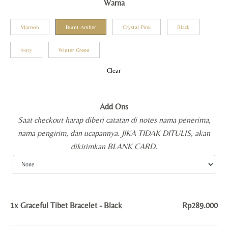
Warna
Maroon
Burnt Amber
Crystal Pink
Black
Ivory
Winter Green
Clear
Add Ons
Saat checkout harap diberi catatan di notes nama penerima,
nama pengirim, dan ucapannya. JIKA TIDAK DITULIS, akan
dikirimkan BLANK CARD.
1x
Graceful Tibet Bracelet - Black
Rp289.000