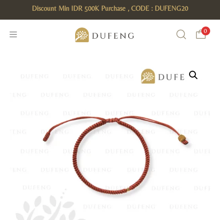
Discount Min IDR 500K Purchase , CODE : DUFENG20
0
Search
bet
Dufeng - Celestra
Winter
Harmony Aquamarine
ck
Crystal Bracelet - 16-
17cm
+
ADD