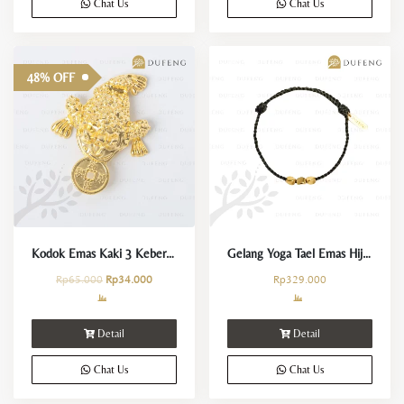
Chat Us
Chat Us
48% OFF
Kodok Emas Kaki 3 Keberuntungan
Gelang Yoga Tael Emas Hijau Keberuntungan dan Kemakmuran
Rp
65.000
Rp
34.000
Rp
329.000
Detail
Detail
Chat Us
Chat Us