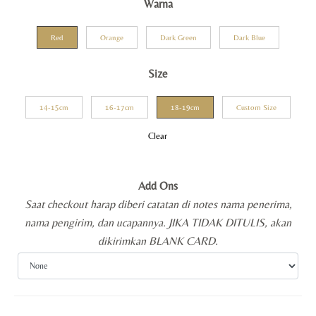
Warna
Red
Orange
Dark Green
Dark Blue
Size
14-15cm
16-17cm
18-19cm
Custom Size
Clear
Add Ons
Saat checkout harap diberi catatan di notes nama penerima,
nama pengirim, dan ucapannya. JIKA TIDAK DITULIS, akan
dikirimkan BLANK CARD.