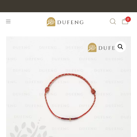
Discount Min IDR 500K Purchase , CODE : DUFENG20
0
Search