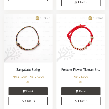
Chat Us
Sangadatu String
Fortune Flower Tibetan Bracelet
Rp
121.000
–
Rp
127.000
Rp
428.000
Detail
Detail
Chat Us
Chat Us