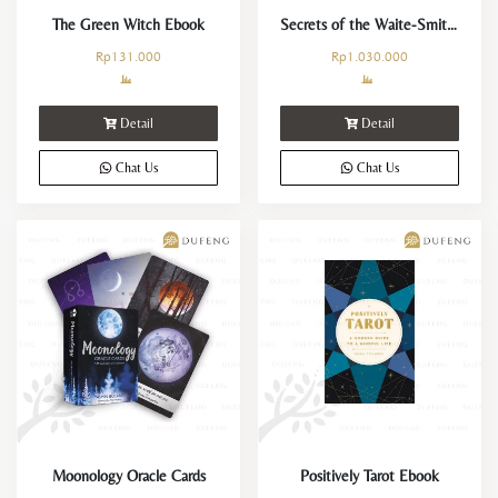
The Green Witch Ebook
Secrets of the Waite-Smith Tarot Ebook
Rp
131.000
Rp
1.030.000
Detail
Detail
Chat Us
Chat Us
Moonology Oracle Cards
Positively Tarot Ebook