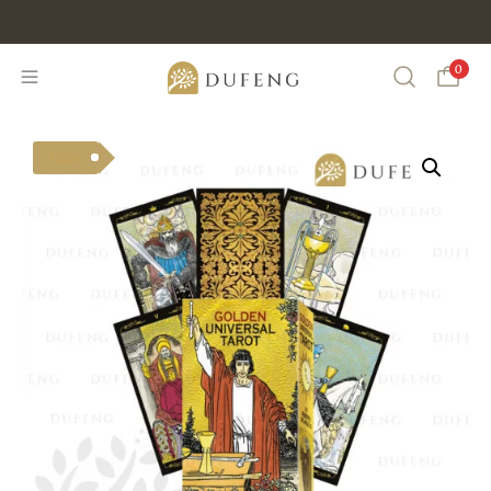
0
Search
Habis
Dufeng - Trinity
Elegance Carnelian
Crystal Bracelet -
Custom Size