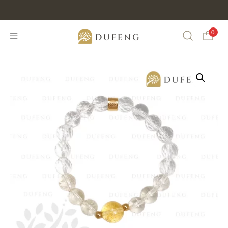
Discount Min IDR 500K Purchase , CODE : DUFENG20
0
Search