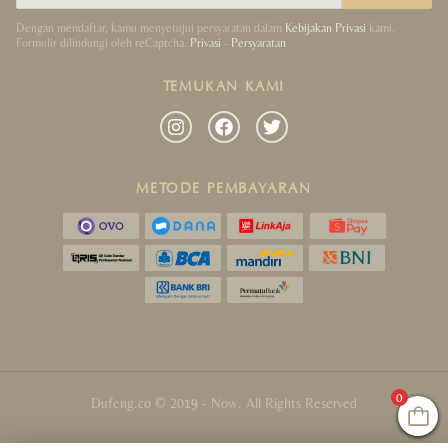
Dengan mendaftar, kamu menyetujui persyaratan dalam
Kebijakan Privasi
kami.
Formulir dilindungi oleh reCaptcha.
Privasi
-
Persyaratan
TEMUKAN KAMI
METODE PEMBAYARAN
0
Dufeng.co © 2019 - Now. All Rights Reserved