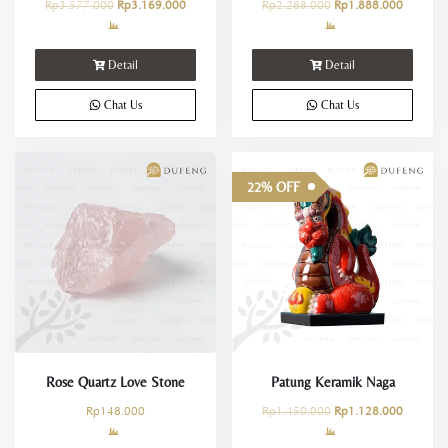
Rp
3.577.000
Rp
3.169.000
Rp
2.288.000
Rp
1.888.000
Detail
Detail
Chat Us
Chat Us
22% OFF
Rose Quartz Love Stone
Patung Keramik Naga
Rp
148.000
Rp
1.450.000
Rp
1.128.000