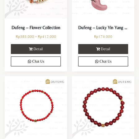
Dufeng – Flower Collection
Dufeng – Lucky Yin Yang Fish Crystal Necklace
Rp
385.000
–
Rp
412.000
Rp
174.000
Detail
Detail
Chat Us
Chat Us