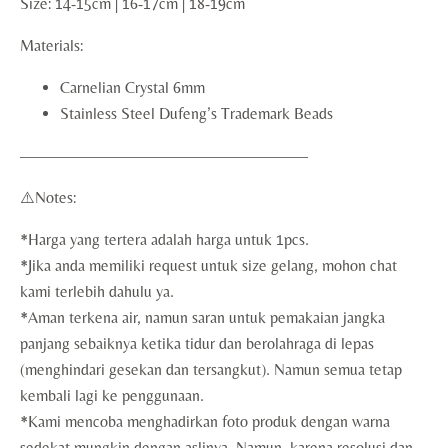
Size: 14-15cm | 16-17cm | 18-19cm
Materials:
Carnelian Crystal 6mm
Stainless Steel Dufeng’s Trademark Beads
——————————————————
⚠️Notes:
*Harga yang tertera adalah harga untuk 1pcs.
*Jika anda memiliki request untuk size gelang, mohon chat
kami terlebih dahulu ya.
*Aman terkena air, namun saran untuk pemakaian jangka
panjang sebaiknya ketika tidur dan berolahraga di lepas
(menghindari gesekan dan tersangkut). Namun semua tetap
kembali lagi ke penggunaan.
*Kami mencoba menghadirkan foto produk dengan warna
sedekat mungkin dengan aslinya. Namun, karena resolusi dan