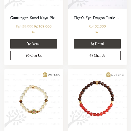
Gantungan Kunci Kayu Pixiu dan 3 Koin Keberuntungan
Tiger’s Eye Dragon Turtle Necklace
Rp
128.000
Rp
109.000
Rp
402.000
Detail
Detail
Chat Us
Chat Us