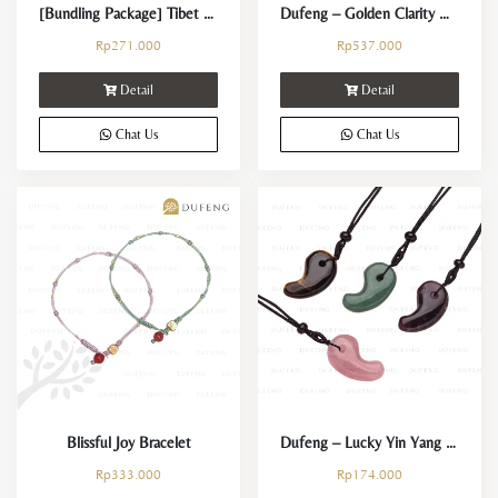
[Bundling Package] Tibet Bracelet A
Dufeng – Golden Clarity Quartz Crystal Bracelet
Rp
271.000
Rp
537.000
Detail
Detail
Chat Us
Chat Us
Blissful Joy Bracelet
Dufeng – Lucky Yin Yang Fish Crystal Necklace
Rp
333.000
Rp
174.000