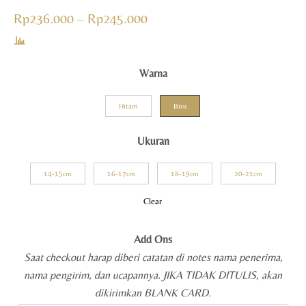
Rp
236.000
–
Rp
245.000
Warna
Hitam
Biru
Ukuran
14-15cm
16-17cm
18-19cm
20-21cm
Clear
Add Ons
Saat checkout harap diberi catatan di notes nama penerima,
nama pengirim, dan ucapannya. JIKA TIDAK DITULIS, akan
dikirimkan BLANK CARD.