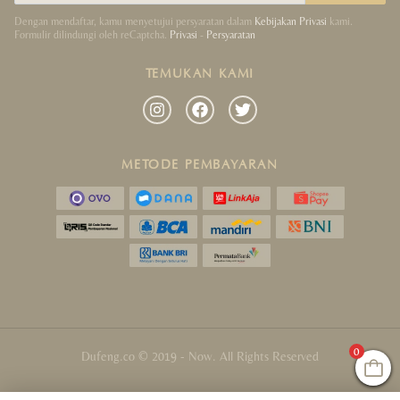
Dengan mendaftar, kamu menyetujui persyaratan dalam
Kebijakan Privasi
kami.
Formulir dilindungi oleh reCaptcha.
Privasi
-
Persyaratan
TEMUKAN KAMI
METODE PEMBAYARAN
0
Dufeng.co © 2019 - Now. All Rights Reserved