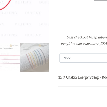
Saat checkout harap diber
pengirim, dan ucapannya. JI
1x
7 Chakra Energy String - Ro