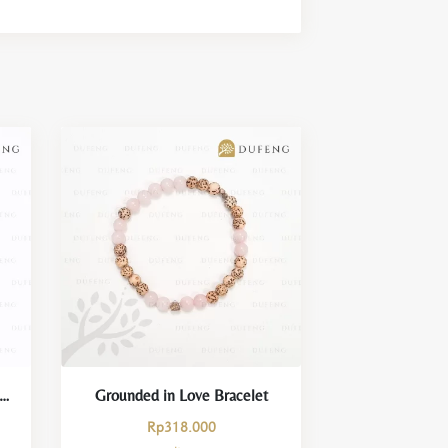
hakra Energy String – Sacral Chakra
Grounded in Love Bracelet
ice
Rp
318.000