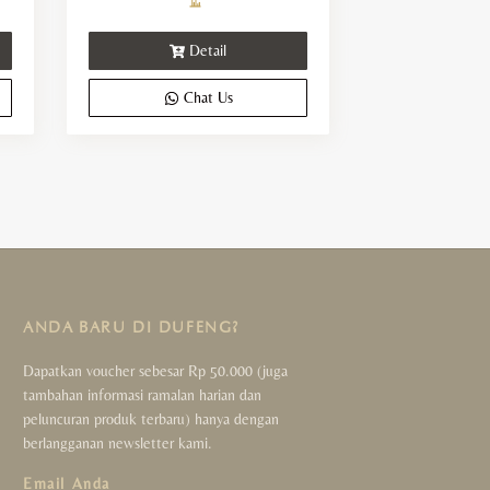
nge:
97.000
rough
Detail
570.000
Chat Us
ANDA BARU DI DUFENG?
Dapatkan voucher sebesar Rp 50.000 (juga
tambahan informasi ramalan harian dan
peluncuran produk terbaru) hanya dengan
berlangganan newsletter kami.
Email Anda