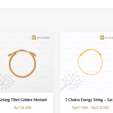
Gelang Tibet Golden Mustard
7 C
Pr
Rp
138.000
Rp
97.000
–
Rp
570.000