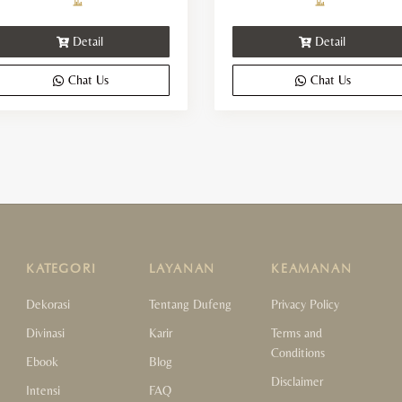
ra
Rp
th
Detail
Detail
Rp
Chat Us
Chat Us
KATEGORI
LAYANAN
KEAMANAN
Dekorasi
Tentang Dufeng
Privacy Policy
Divinasi
Karir
Terms and
Conditions
Ebook
Blog
Disclaimer
Intensi
FAQ