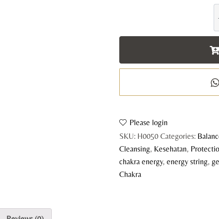
7
C
E
S
-
R
C
q
Please login
SKU:
H0050
Categories:
Balanc
Cleansing
,
Kesehatan
,
Protecti
chakra energy
,
energy string
,
ge
Chakra
Reviews (0)