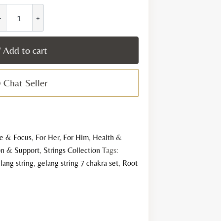
hakra
nergy
tring
Add to cart
oot
Chat Seller
hakra
uantity
e & Focus
,
For Her
,
For Him
,
Health &
on & Support
,
Strings Collection
Tags:
lang string
,
gelang string 7 chakra set
,
Root