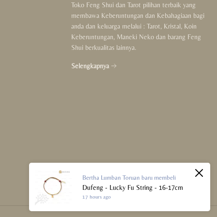
Toko Feng Shui dan Tarot pilihan terbaik yang
For Couple
membawa Keberuntungan dan Kebahagiaan bagi
anda dan keluarga melalui : Tarot, Kristal, Koin
For Kids
Keberuntungan, Maneki Neko dan barang Feng
Shui berkualitas lainnya.
Crystals Collection
Selengkapnya
Decor Collection
Tibet Collection
Strings Collection
Lucky Coins Collection
Sale
Bertha Lumban Toruan
baru membeli
Dufeng - Lucky Fu String - 16-17cm
17 hours ago