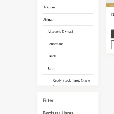
Dekorasi
Divinasi
Aksesoris Divinasi
Lenormand
Oracle
Tarot
Ready Stock Tarot, Oracle
& Lenormand
Tarot Deck For Beginner
Filter
Fengshui
Berdasar Harga