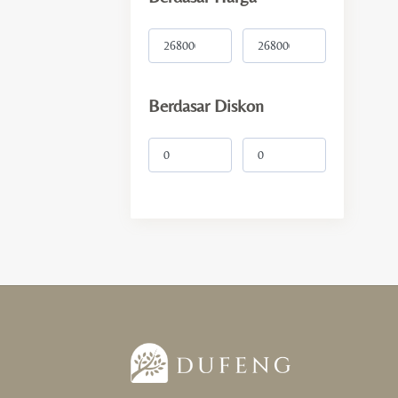
Intensi
Wealth & Luck
Berdasar Diskon
Love & Happiness
Protection & Support
Health & Cleansing
Balance & Focus
Gift
For Her
For Him