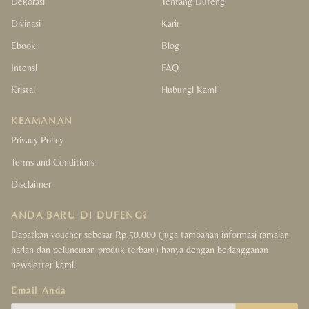
Dekorasi
Tentang Dufeng
Wealth & Luck
Divinasi
Karir
Love & Happiness
Ebook
Blog
Intensi
FAQ
Protection & Support
Kristal
Hubungi Kami
Health & Cleansing
KEAMANAN
Balance & Focus
Privacy Policy
Terms and Conditions
Gift
Disclaimer
For Her
ANDA BARU DI DUFENG?
Dapatkan voucher sebesar Rp 50.000 (juga tambahan informasi ramalan
For Him
harian dan peluncuran produk terbaru) hanya dengan berlangganan
newsletter kami.
For Couple
Email Anda
For Kids