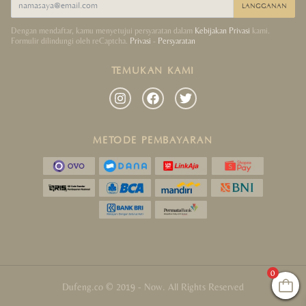
LANGGANAN
Crystals Collection
Dengan mendaftar, kamu menyetujui persyaratan dalam
Kebijakan Privasi
kami.
Formulir dilindungi oleh reCaptcha.
Privasi
-
Persyaratan
Decor Collection
TEMUKAN KAMI
Tibet Collection
Strings Collection
METODE PEMBAYARAN
Lucky Coins Collection
Sale
0
Dufeng.co © 2019 - Now. All Rights Reserved