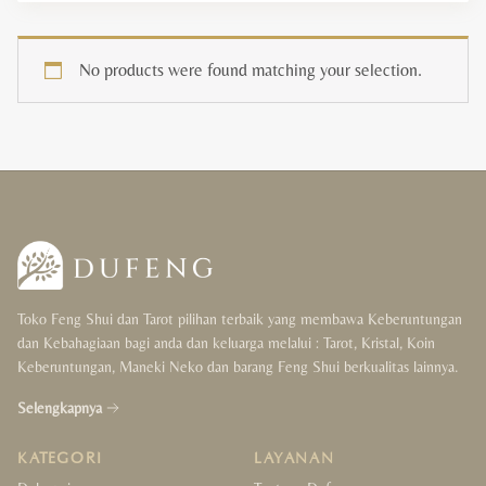
Rp
378.000
+
ADD
Berdasar Harga
Divinasi
No products were found matching your selection.
Aksesoris Divinasi
Lenormand
Berdasar Diskon
Oracle
Tarot
Ready Stock Tarot, Oracle & Lenormand
Toko Feng Shui dan Tarot pilihan terbaik yang membawa Keberuntungan
Tarot Deck For Beginner
dan Kebahagiaan bagi anda dan keluarga melalui : Tarot, Kristal, Koin
Keberuntungan, Maneki Neko dan barang Feng Shui berkualitas lainnya.
Fengshui
Selengkapnya
Intensi
KATEGORI
LAYANAN