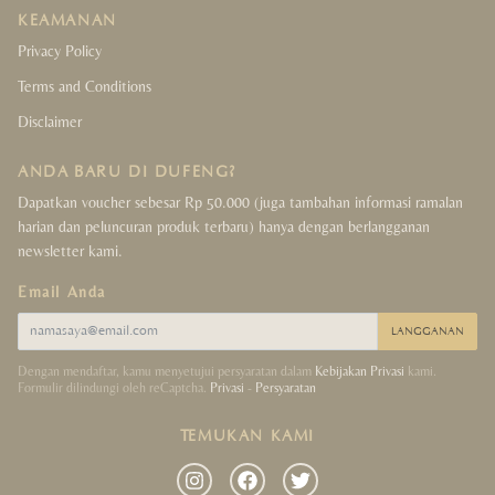
KEAMANAN
Crystals Collection
Privacy Policy
Terms and Conditions
Decor Collection
Disclaimer
Tibet Collection
ANDA BARU DI DUFENG?
Strings Collection
Dapatkan voucher sebesar Rp 50.000 (juga tambahan informasi ramalan
harian dan peluncuran produk terbaru) hanya dengan berlangganan
newsletter kami.
Lucky Coins Collection
Email Anda
Sale
LANGGANAN
Dengan mendaftar, kamu menyetujui persyaratan dalam
Kebijakan Privasi
kami.
Formulir dilindungi oleh reCaptcha.
Privasi
-
Persyaratan
TEMUKAN KAMI