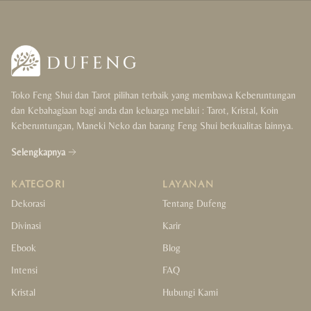
Wealth & Luck
Love & Happiness
Protection & Support
Toko Feng Shui dan Tarot pilihan terbaik yang membawa Keberuntungan
Health & Cleansing
dan Kebahagiaan bagi anda dan keluarga melalui : Tarot, Kristal, Koin
Keberuntungan, Maneki Neko dan barang Feng Shui berkualitas lainnya.
Balance & Focus
Selengkapnya
Gift
KATEGORI
LAYANAN
For Her
Dekorasi
Tentang Dufeng
Divinasi
Karir
For Him
Ebook
Blog
For Couple
Intensi
FAQ
Kristal
Hubungi Kami
For Kids