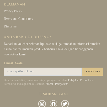
KEAMANAN
Crystals Collection
Privacy Policy
Terms and Conditions
Decor Collection
Disclaimer
Tibet Collection
ANDA BARU DI DUFENG?
Strings Collection
Dapatkan voucher sebesar Rp 50.000 (juga tambahan informasi ramalan
harian dan peluncuran produk terbaru) hanya dengan berlangganan
newsletter kami.
Lucky Coins Collection
Email Anda
Sale
LANGGANAN
Dengan mendaftar, kamu menyetujui persyaratan dalam
Kebijakan Privasi
kami.
Formulir dilindungi oleh reCaptcha.
Privasi
-
Persyaratan
TEMUKAN KAMI