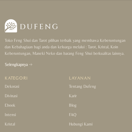
Wealth & Luck
Love & Happiness
Protection & Support
Toko Feng Shui dan Tarot pilihan terbaik yang membawa Keberuntungan
Health & Cleansing
dan Kebahagiaan bagi anda dan keluarga melalui : Tarot, Kristal, Koin
Keberuntungan, Maneki Neko dan barang Feng Shui berkualitas lainnya.
Balance & Focus
Selengkapnya
Gift
KATEGORI
LAYANAN
For Her
Dekorasi
Tentang Dufeng
Divinasi
Karir
For Him
Ebook
Blog
For Couple
Intensi
FAQ
Kristal
Hubungi Kami
For Kids