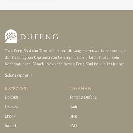
Wealth & Luck
Love & Happiness
Protection & Support
Toko Feng Shui dan Tarot pilihan terbaik yang membawa Keberuntungan
Health & Cleansing
dan Kebahagiaan bagi anda dan keluarga melalui : Tarot, Kristal, Koin
Keberuntungan, Maneki Neko dan barang Feng Shui berkualitas lainnya.
Balance & Focus
Selengkapnya
Gift
KATEGORI
LAYANAN
For Her
Dekorasi
Tentang Dufeng
Divinasi
Karir
For Him
Ebook
Blog
For Couple
Intensi
FAQ