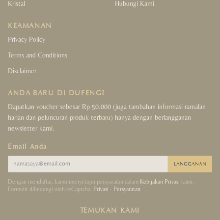
Kristal
Hubungi Kami
For Kids
KEAMANAN
Crystals Collection
Privacy Policy
Terms and Conditions
Decor Collection
Disclaimer
Tibet Collection
ANDA BARU DI DUFENG?
Strings Collection
Dapatkan voucher sebesar Rp 50.000 (juga tambahan informasi ramalan
harian dan peluncuran produk terbaru) hanya dengan berlangganan
newsletter kami.
Lucky Coins Collection
Email Anda
Sale
LANGGANAN
Dengan mendaftar, kamu menyetujui persyaratan dalam
Kebijakan Privasi
kami.
Formulir dilindungi oleh reCaptcha.
Privasi
-
Persyaratan
TEMUKAN KAMI