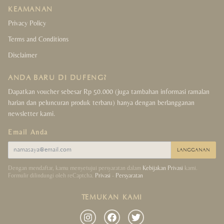
KEAMANAN
Crystals Collection
Privacy Policy
Terms and Conditions
Decor Collection
Disclaimer
Tibet Collection
ANDA BARU DI DUFENG?
Strings Collection
Dapatkan voucher sebesar Rp 50.000 (juga tambahan informasi ramalan
harian dan peluncuran produk terbaru) hanya dengan berlangganan
newsletter kami.
Lucky Coins Collection
Email Anda
Sale
LANGGANAN
Dengan mendaftar, kamu menyetujui persyaratan dalam
Kebijakan Privasi
kami.
Formulir dilindungi oleh reCaptcha.
Privasi
-
Persyaratan
TEMUKAN KAMI