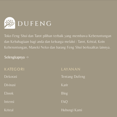
Wealth & Luck
Love & Happiness
Protection & Support
Toko Feng Shui dan Tarot pilihan terbaik yang membawa Keberuntungan
Health & Cleansing
dan Kebahagiaan bagi anda dan keluarga melalui : Tarot, Kristal, Koin
Keberuntungan, Maneki Neko dan barang Feng Shui berkualitas lainnya.
Balance & Focus
Selengkapnya
Gift
KATEGORI
LAYANAN
For Her
Dekorasi
Tentang Dufeng
Divinasi
Karir
For Him
Ebook
Blog
For Couple
Intensi
FAQ
Kristal
Hubungi Kami
For Kids