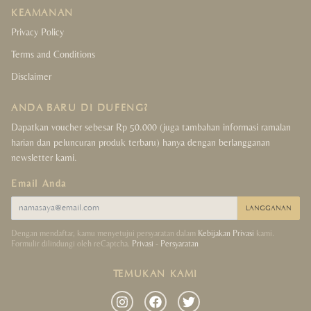
KEAMANAN
Crystals Collection
Privacy Policy
Terms and Conditions
Decor Collection
Disclaimer
Tibet Collection
ANDA BARU DI DUFENG?
Strings Collection
Dapatkan voucher sebesar Rp 50.000 (juga tambahan informasi ramalan
harian dan peluncuran produk terbaru) hanya dengan berlangganan
newsletter kami.
Lucky Coins Collection
Email Anda
Sale
LANGGANAN
Dengan mendaftar, kamu menyetujui persyaratan dalam
Kebijakan Privasi
kami.
Formulir dilindungi oleh reCaptcha.
Privasi
-
Persyaratan
TEMUKAN KAMI