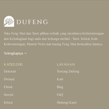
Wealth & Luck
Love & Happiness
Protection & Support
Toko Feng Shui dan Tarot pilihan terbaik yang membawa Keberuntungan
Health & Cleansing
dan Kebahagiaan bagi anda dan keluarga melalui : Tarot, Kristal, Koin
Keberuntungan, Maneki Neko dan barang Feng Shui berkualitas lainnya.
Balance & Focus
Selengkapnya
Gift
KATEGORI
LAYANAN
For Her
Dekorasi
Tentang Dufeng
Divinasi
Karir
For Him
Ebook
Blog
For Couple
Intensi
FAQ
Kristal
Hubungi Kami
For Kids