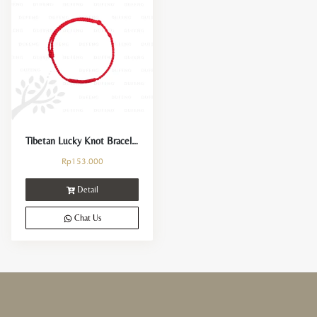
Wealth & Luck
Love & Happiness
Protection & Support
Health & Cleansing
Balance & Focus
Tibetan Lucky Knot Bracelet
Rp
153.000
Gift
Detail
For Her
Chat Us
For Him
For Couple
For Kids