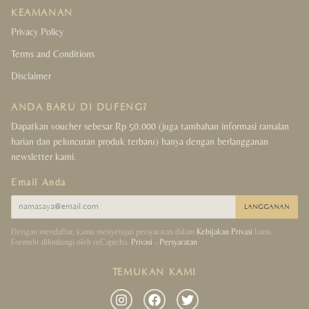
KEAMANAN
Crystals Collection
Privacy Policy
Terms and Conditions
Decor Collection
Disclaimer
Tibet Collection
ANDA BARU DI DUFENG?
Strings Collection
Dapatkan voucher sebesar Rp 50.000 (juga tambahan informasi ramalan
harian dan peluncuran produk terbaru) hanya dengan berlangganan
newsletter kami.
Lucky Coins Collection
Email Anda
Sale
LANGGANAN
Dengan mendaftar, kamu menyetujui persyaratan dalam
Kebijakan Privasi
kami.
Formulir dilindungi oleh reCaptcha.
Privasi
-
Persyaratan
TEMUKAN KAMI