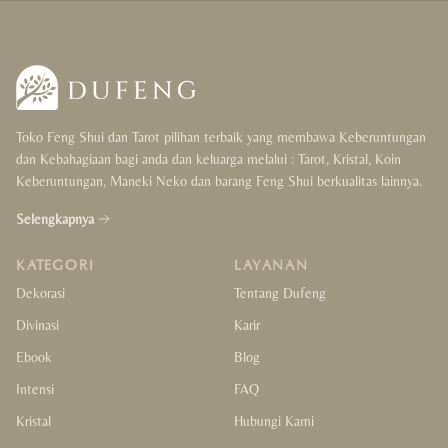
Wealth & Luck
Love & Happiness
Protection & Support
Toko Feng Shui dan Tarot pilihan terbaik yang membawa Keberuntungan
Health & Cleansing
dan Kebahagiaan bagi anda dan keluarga melalui : Tarot, Kristal, Koin
Keberuntungan, Maneki Neko dan barang Feng Shui berkualitas lainnya.
Balance & Focus
Selengkapnya
Gift
KATEGORI
LAYANAN
For Her
Dekorasi
Tentang Dufeng
Divinasi
Karir
For Him
Ebook
Blog
For Couple
Intensi
FAQ
Kristal
Hubungi Kami
For Kids