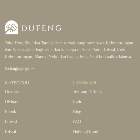
Wealth & Luck
Love & Happiness
Protection & Support
Toko Feng Shui dan Tarot pilihan terbaik yang membawa Keberuntungan
Health & Cleansing
dan Kebahagiaan bagi anda dan keluarga melalui : Tarot, Kristal, Koin
Keberuntungan, Maneki Neko dan barang Feng Shui berkualitas lainnya.
Balance & Focus
Selengkapnya
Gift
KATEGORI
LAYANAN
For Her
Dekorasi
Tentang Dufeng
Divinasi
Karir
For Him
Ebook
Blog
For Couple
Intensi
FAQ
Kristal
Hubungi Kami
For Kids