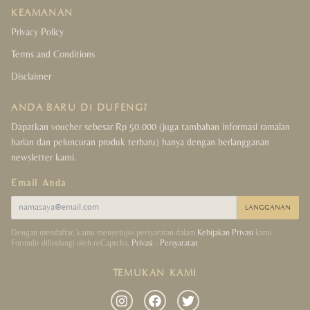
KEAMANAN
Crystals Collection
Privacy Policy
Terms and Conditions
Decor Collection
Disclaimer
Tibet Collection
ANDA BARU DI DUFENG?
Strings Collection
Dapatkan voucher sebesar Rp 50.000 (juga tambahan informasi ramalan
harian dan peluncuran produk terbaru) hanya dengan berlangganan
newsletter kami.
Lucky Coins Collection
Email Anda
Sale
LANGGANAN
Dengan mendaftar, kamu menyetujui persyaratan dalam
Kebijakan Privasi
kami.
Formulir dilindungi oleh reCaptcha.
Privasi
-
Persyaratan
TEMUKAN KAMI