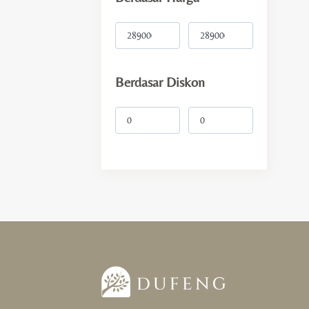
Intensi
Wealth & Luck
Berdasar Diskon
Love & Happiness
Protection & Support
Health & Cleansing
Balance & Focus
Gift
For Her
For Him