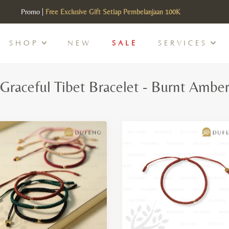
Promo |
Free Exclusive Gift Setiap Pembelanjaan 100K
SHOP
NEW
SALE
SERVICES
Graceful Tibet Bracelet - Burnt Ambe