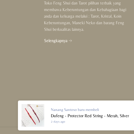
Toko Feng Shui dan Tarot pilihan terbaik yang
For Couple
membawa Keberuntungan dan Kebahagiaan bagi
anda dan keluarga melalui : Tarot, Kristal, Koin
For Kids
Keberuntungan, Maneki Neko dan barang Feng
Shui berkualitas lainnya.
Crystals Collection
Selengkapnya
Decor Collection
Tibet Collection
Strings Collection
Lucky Coins Collection
Sale
Nanang Santoso
baru membeli
Dufeng - Protector Red String - Merah, Silver
2 days ago