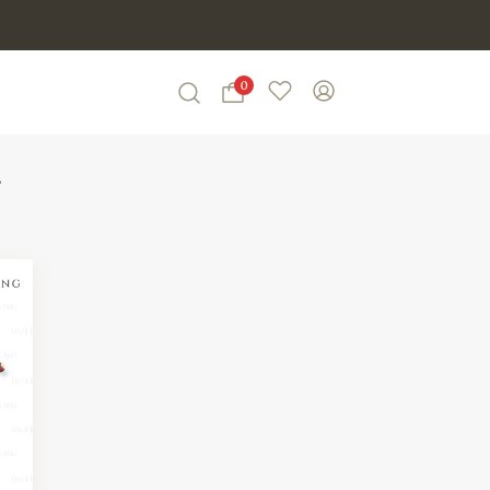
0
Wishlist
My Account
Search
r