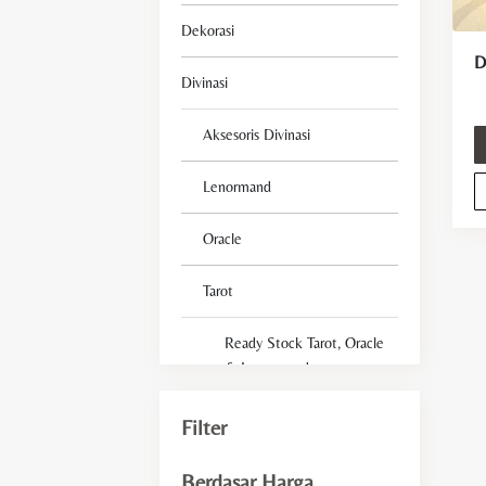
Dekorasi
Divinasi
Aksesoris Divinasi
Lenormand
Oracle
Tarot
Ready Stock Tarot, Oracle
& Lenormand
Tarot Deck For Beginner
Filter
Fengshui
Berdasar Harga