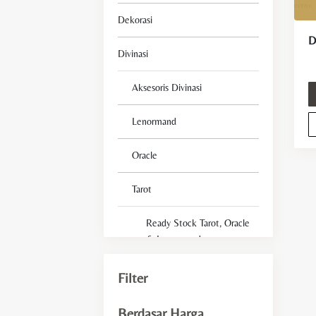
Dekorasi
Divinasi
Aksesoris Divinasi
Lenormand
Oracle
Tarot
Ready Stock Tarot, Oracle
& Lenormand
Tarot Deck For Beginner
Filter
Fengshui
Berdasar Harga