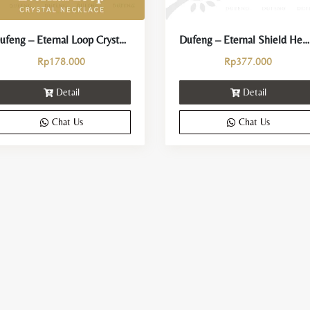
Dufeng – Eternal Loop Crystal Necklace
Dufeng – Eternal Shield Hematite Tourmaline Bracelet
Rp
178.000
Rp
377.000
Detail
Detail
Chat Us
Chat Us