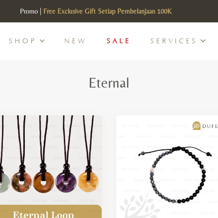
Promo |
SHOP
NEW
SALE
SERVICES
Eternal