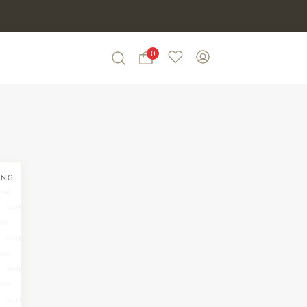
0
Wishlist
My Account
Search