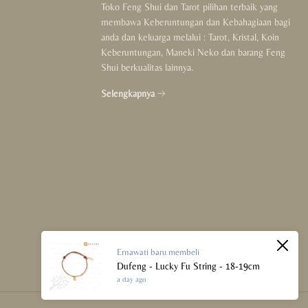
Toko Feng Shui dan Tarot pilihan terbaik yang
For Couple
membawa Keberuntungan dan Kebahagiaan bagi
anda dan keluarga melalui : Tarot, Kristal, Koin
For Kids
Keberuntungan, Maneki Neko dan barang Feng
Shui berkualitas lainnya.
Crystals Collection
Selengkapnya
Decor Collection
Tibet Collection
Strings Collection
Lucky Coins Collection
Sale
Ernawati
baru membeli
Dufeng - Lucky Fu String - 18-19cm
a day ago