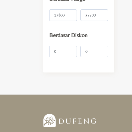
Intensi
Wealth & Luck
Berdasar Diskon
Love & Happiness
Protection & Support
Health & Cleansing
Balance & Focus
Gift
For Her
For Him