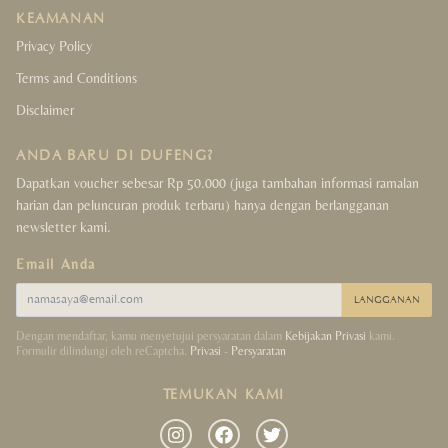
KEAMANAN
Crystals Collection
Privacy Policy
Terms and Conditions
Decor Collection
Disclaimer
Tibet Collection
ANDA BARU DI DUFENG?
Strings Collection
Dapatkan voucher sebesar Rp 50.000 (juga tambahan informasi ramalan
harian dan peluncuran produk terbaru) hanya dengan berlangganan
newsletter kami.
Lucky Coins Collection
Email Anda
Sale
LANGGANAN
Dengan mendaftar, kamu menyetujui persyaratan dalam
Kebijakan Privasi
kami.
Formulir dilindungi oleh reCaptcha.
Privasi
-
Persyaratan
TEMUKAN KAMI