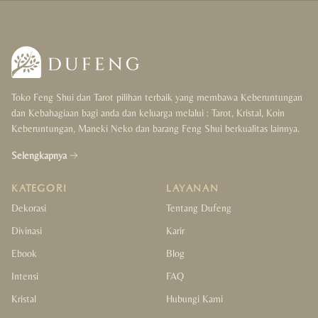
Wealth & Luck
Love & Happiness
Protection & Support
Toko Feng Shui dan Tarot pilihan terbaik yang membawa Keberuntungan
Health & Cleansing
dan Kebahagiaan bagi anda dan keluarga melalui : Tarot, Kristal, Koin
Keberuntungan, Maneki Neko dan barang Feng Shui berkualitas lainnya.
Balance & Focus
Selengkapnya
Gift
KATEGORI
LAYANAN
For Her
Dekorasi
Tentang Dufeng
Divinasi
Karir
For Him
Ebook
Blog
For Couple
Intensi
FAQ
Kristal
Hubungi Kami
For Kids