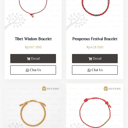
Crystals Collection
Decor Collection
Tibet Collection
Tibet Wisdom Bracelet
Prosperous Festival Bracelet
Rp
307.000
Rp
428.000
Strings Collection
Detail
Detail
Lucky Coins Collection
Chat Us
Chat Us
Sale