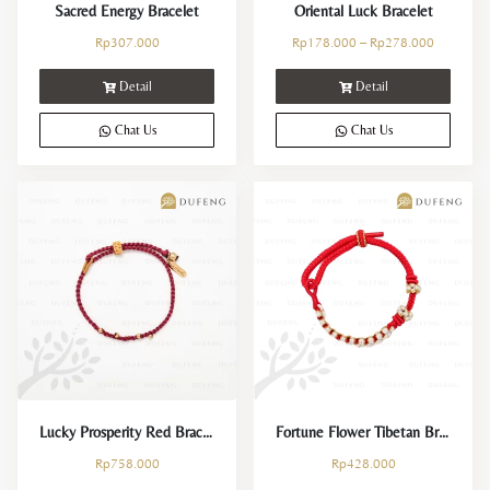
Sacred Energy Bracelet
Oriental Luck Bracelet
Rp
307.000
Rp
178.000
–
Rp
278.000
Detail
Detail
Chat Us
Chat Us
Lucky Prosperity Red Bracelet
Fortune Flower Tibetan Bracelet
Rp
758.000
Rp
428.000