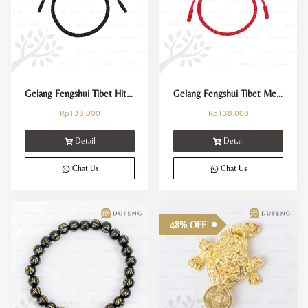
Crystals Collection
Decor Collection
Tibet Collection
Gelang Fengshui Tibet Hitam Keberuntungan dan Kemakmuran
Gelang Fengshui Tibet Merah Keberuntungan dan Kemakmuran
Rp
138.000
Rp
138.000
Strings Collection
Detail
Detail
Lucky Coins Collection
Chat Us
Chat Us
Sale
48% OFF