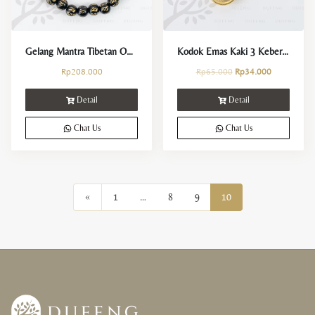
Gelang Mantra Tibetan Om Mani Padme Hum
Kodok Emas Kaki 3 Keberuntungan
Rp
208.000
Rp
65.000
Rp
34.000
Detail
Detail
Chat Us
Chat Us
«
1
…
8
9
10